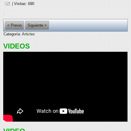
| Visitas: 690
.
< Previo
Siguiente >
Categoría:
Articles
VIDEOS