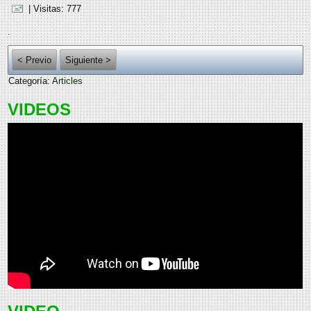
| Visitas: 777
.
< Previo
Siguiente >
Categoría:
Articles
VIDEOS